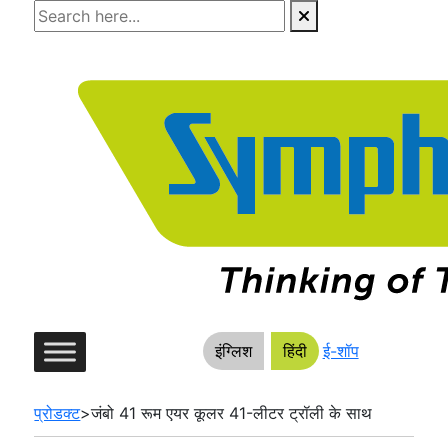
Skip
to
the
content
इंग्लिश
हिंदी
ई-शॉप
प्रोडक्ट
>
जंबो 41 रूम एयर कूलर 41-लीटर ट्रॉली के साथ