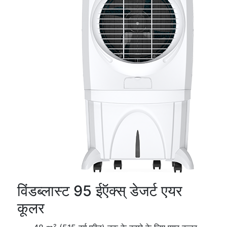
विंडब्लास्ट 95 ईऍक्स्‌ डेजर्ट एयर
कूलर