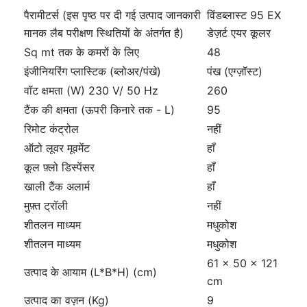
पैरामीटर्स (इस पृष्ठ पर दी गई उत्पाद जानकारी
विंडब्लास्ट 95 EX
मानक लैब परीक्षण स्थितियों के अंतर्गत है)
डेज़र्ट एयर कूलर
Sq mt तक के कमरों के लिए
48
इंजीनियरिंग प्लास्टिक (ब्लोअर/पंखे)
पंख (एग्ज़ॉस्ट)
वॉट क्षमता (W) 230 V/ 50 Hz
260
टैंक की क्षमता (ऊपरी किनारे तक - L)
95
रिमोट कंट्रोल
नहीं
ऑटो लूवर मूवमेंट
हाँ
कूल फ़्लो डिस्पेंसर
हाँ
खाली टैंक अलार्म
हाँ
मुफ़्त ट्रॉली
नहीं
शीतलन माध्यम
मधुकोश
शीतलन माध्यम
मधुकोश
61 x 50 x 121
उत्पाद के आयाम (L*B*H) (cm)
cm
उत्पाद का वज़न (Kg)
9